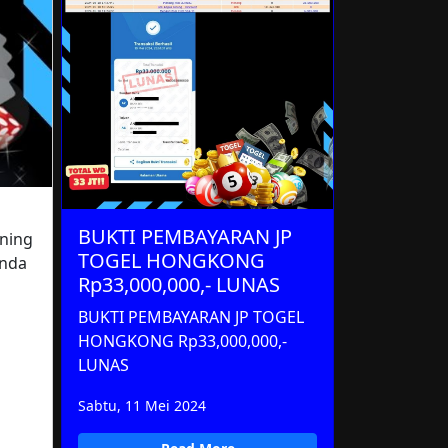
BUKTI PEMBAYARAN JP
ning
TOGEL HONGKONG
anda
Rp33,000,000,- LUNAS
BUKTI PEMBAYARAN JP TOGEL
HONGKONG Rp33,000,000,-
LUNAS
Sabtu, 11 Mei 2024