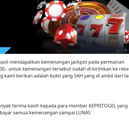
rhasil mendapatkan kemenangan jackpot pada permainan
,- untuk kemenangan tersebut sudah di kirimkan ke reke
ng kami berikan adalah bukti yang SAH yang di ambil dari t
nyak terima kasih kepada para member KEPRITOGEL yang
mbayar semua kemenangan sampai LUNAS