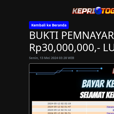
Kembali ke Beranda
BUKTI PEMNAYAR
Rp30,000,000,- 
Senin, 13 Mei 2024 03:28 WIB