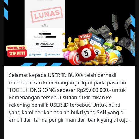
Selamat kepada USER ID BUXXX telah berhasil
mendapatkan kemenangan jackpot pada pasaran
TOGEL HONGKONG sebesar Rp29,000,000,- untuk
kemenangan tersebut sudah di kirimkan ke
rekening pemilik USER ID tersebut. Untuk bukti
yang kami berikan adalah bukti yang SAH yang di
ambil dari tanda pengiriman dari bank yang di tuju.