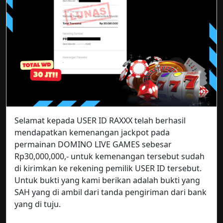
Selamat kepada USER ID RAXXX telah berhasil
mendapatkan kemenangan jackpot pada
permainan DOMINO LIVE GAMES sebesar
Rp30,000,000,- untuk kemenangan tersebut sudah
di kirimkan ke rekening pemilik USER ID tersebut.
Untuk bukti yang kami berikan adalah bukti yang
SAH yang di ambil dari tanda pengiriman dari bank
yang di tuju.