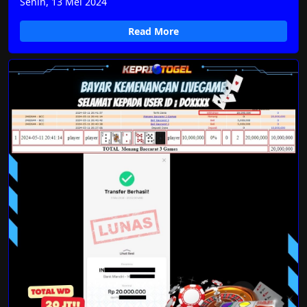
Senin, 13 Mei 2024
Read More