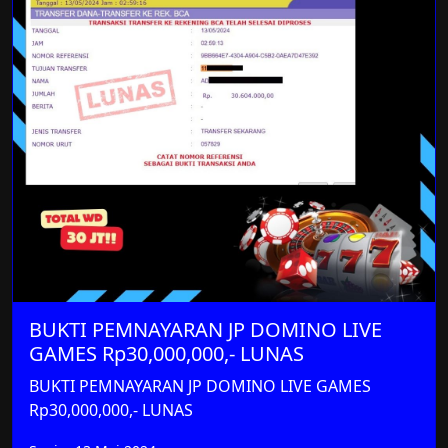
BUKTI PEMNAYARAN JP DOMINO LIVE
GAMES Rp30,000,000,- LUNAS
BUKTI PEMNAYARAN JP DOMINO LIVE GAMES
Rp30,000,000,- LUNAS