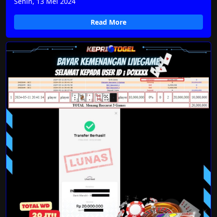
Senin, 13 Mei 2024
Read More