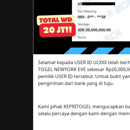
Selamat kepada USER ID ULXXX telah be
TOGEL NEWYORK EVE sebesar Rp20,000,000
pemilik USER ID tersebut. Untuk bukti ya
pengiriman dari bank yang di tuju.
Kami pihak KEPRITOGEL mengucapkan ba
selalu percaya dengan kami dengan me