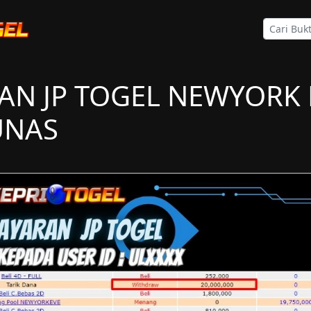
AN JP TOGEL NEWYORK 
LUNAS