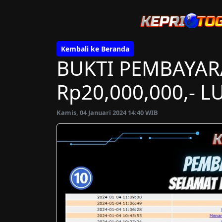
Kembali ke Beranda
BUKTI PEMBAYAR
Rp20,000,000,- 
Kamis, 04 Januari 2024 14:40 WIB