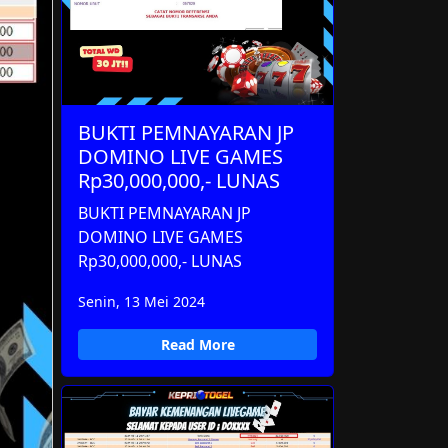
BUKTI PEMNAYARAN JP
DOMINO LIVE GAMES
Rp30,000,000,- LUNAS
BUKTI PEMNAYARAN JP
DOMINO LIVE GAMES
Rp30,000,000,- LUNAS
Senin, 13 Mei 2024
Read More