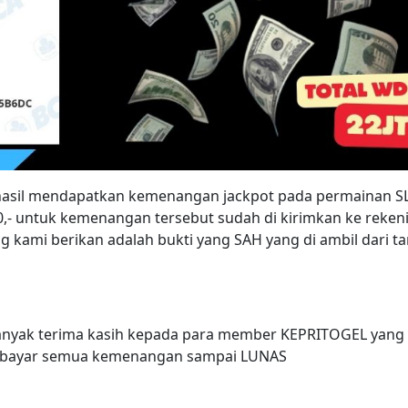
rhasil mendapatkan kemenangan jackpot pada permainan S
- untuk kemenangan tersebut sudah di kirimkan ke reken
ng kami berikan adalah bukti yang SAH yang di ambil dari t
nyak terima kasih kepada para member KEPRITOGEL yang
mbayar semua kemenangan sampai LUNAS