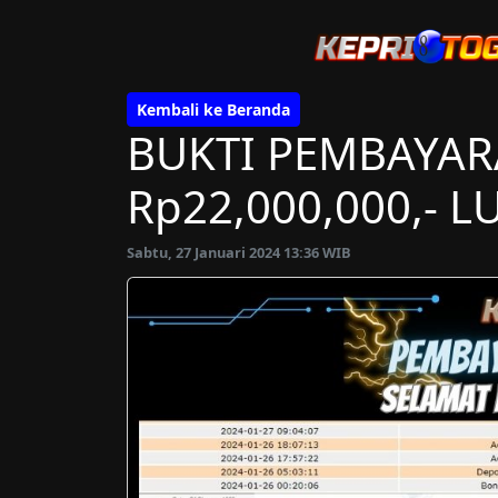
Kembali ke Beranda
BUKTI PEMBAYAR
Rp22,000,000,- 
Sabtu, 27 Januari 2024 13:36 WIB