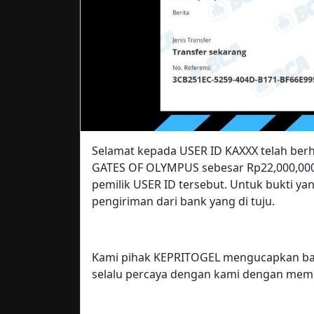
Selamat kepada USER ID KAXXX telah be
GATES OF OLYMPUS sebesar Rp22,000,000,
pemilik USER ID tersebut. Untuk bukti ya
pengiriman dari bank yang di tuju.
Kami pihak KEPRITOGEL mengucapkan ba
selalu percaya dengan kami dengan me