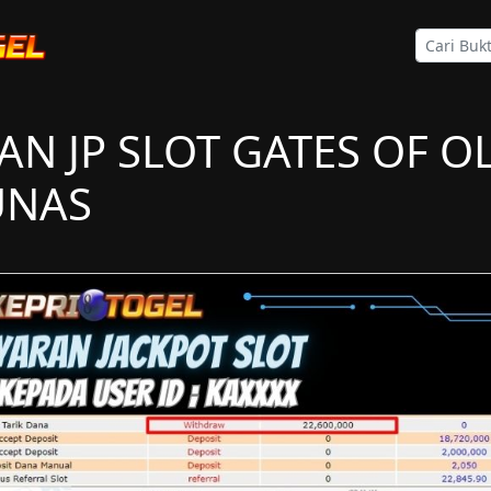
AN JP SLOT GATES OF 
LUNAS